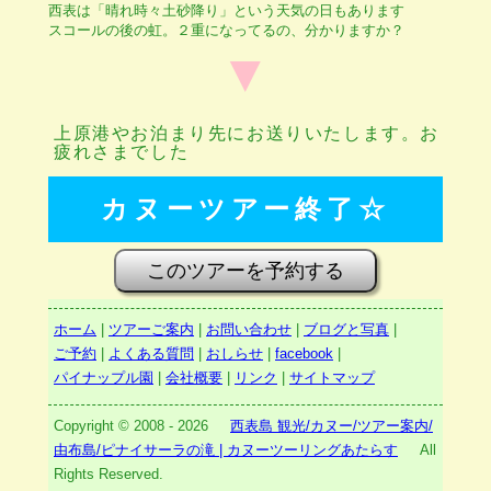
西表は「晴れ時々土砂降り」という天気の日もあります
スコールの後の虹。２重になってるの、分かりますか？
▼
上原港やお泊まり先にお送りいたします。お
疲れさまでした
カヌーツアー終了☆
このツアーを予約する
ホーム
|
ツアーご案内
|
お問い合わせ
|
ブログと写真
|
ご予約
|
よくある質問
|
おしらせ
|
facebook
|
パイナップル園
|
会社概要
|
リンク
|
サイトマップ
Copyright © 2008 -
2026
西表島 観光/カヌー/ツアー案内/
由布島/ピナイサーラの滝 | カヌーツーリングあたらす
All
Rights Reserved.