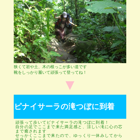
狭くて岩や土、木の根っこが多い道です
靴をしっかり履いて頑張って登ってね！
▼
ピナイサーラの滝つぼに到着
頑張って歩いてピナイサーラの滝つぼに到着！
自分の足でここまで来た満足感と、涼しい滝に心の芯
まで癒されます
せっかくここまで来たので、ゆっくり一休みしてから
出発しましょう