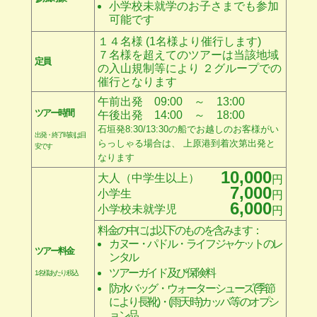
小学校未就学のお子さまでも参加
可能です
１４名様 (1名様より催行します)
７名様を超えてのツアーは当該地域
定員
の入山規制等により ２グループでの
催行となります
午前出発 09:00
～ 13:00
ツアー時間
午後出発 14:00
～ 18:00
石垣発8:30/13:30の船でお越しのお客様がい
出発・終了時刻は目
らっしゃる場合は、 上原港到着次第出発と
安です
なります
10,000
大人（中学生以上）
円
7,000
小学生
円
6,000
小学校未就学児
円
料金の中には以下のものを含みます：
カヌー・パドル・ライフジャケットのレ
ツアー料金
ンタル
ツアーガイド及び保険料
1名様あたり:税込
防水バッグ・ウォーターシューズ(季節
により長靴)・(雨天時)カッパ等のオプシ
ョン品