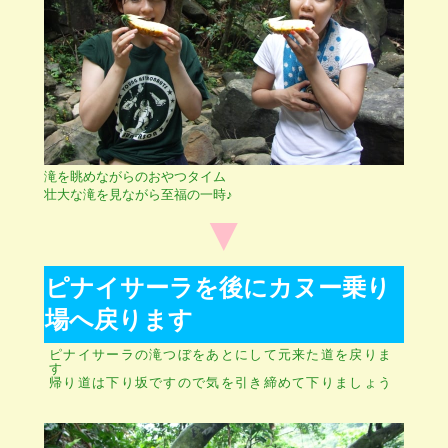
滝を眺めながらのおやつタイム
壮大な滝を見ながら至福の一時♪
▼
ピナイサーラを後にカヌー乗り
場へ戻ります
ピナイサーラの滝つぼをあとにして元来た道を戻りま
す
帰り道は下り坂ですので気を引き締めて下りましょう