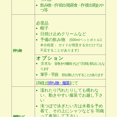
飲み物・(午前出発)昼食・(午後出発)おや
つ等
必需品
帽子
日焼け止めクリームなど
予備の飲み物
(500mlペットボトル1
本分程度： ガイドが用意する分だけでは
不足することがあります)
持ち物
オプション
タオル
首巻きや膝掛けなどで日焼け防止にもな
ります
軍手・手袋
岩を掴んだりすることがあります
詳細は [
持ち物・服装
] にて
濡れたり汚れたりしても構わな
い、動きやすい服装でお越し下さ
い
滝つぼで泳ぎたい方は水着を予め
着て、その上にシャツなどを 羽織
って参加して下さい
服装など