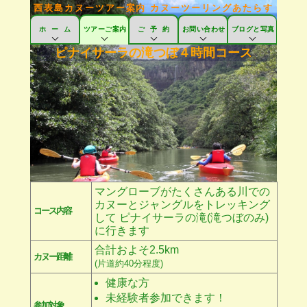
西表島カヌーツアー案内 カヌーツーリングあたらす
ホーム
ツアーご案内
ご予約
お問い合わせ
ブログと写真
ピナイサーラの滝つぼ４時間コース
ホーム(トップページ)
「あたらす」とは
安全への取り組み
おしらせ
facebook
Instagram
パイナップル園
ツアーご案内トップ
ピナイサーラの滝つぼ４時間コース
ピナイサーラの滝の上と滝つぼ６時間コース
ピナイサーラの滝つぼとサンガラの滝８時間コース
早朝サガリバナツアー
ピナイサーラの滝つぼと由布島水牛車
前良川コース
ご予約ページ
プライバシーポリシー
キャンセルポリシー
よくある質問(FAQ)
お問い合わせ
よくある質問(FAQ)
送迎のFAQ
持ち物のFAQ
服装のFAQ
ブログと写真トップ
あたらすブログ
ギャラリー
ツアーアルバム
facebook(カヌーツーリングあたらす)
facebook(あたらすパインファーム)
マングローブがたくさんある川での
カヌーとジャングルをトレッキング
コース内容
して ピナイサーラの滝(滝つぼのみ)
に行きます
合計およそ2.5km
カヌー距離
(片道約40分程度)
健康な方
未経験者参加できます！
参加対象