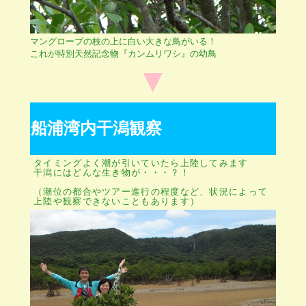
マングローブの枝の上に白い大きな鳥がいる！
これが特別天然記念物『カンムリワシ』の幼鳥
▼
船浦湾内干潟観察
タイミングよく潮が引いていたら上陸してみます
干潟にはどんな生き物が・・・？！
（潮位の都合やツアー進行の程度など、状況によって
上陸や観察できないこともあります）