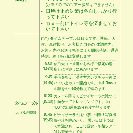
(水着のみでのツアー参加はできません)
日焼け止め対策は各自しっかり行
って下さい
カヌー前にトイレ等を済ませてお
いて下さい
(*注) タイムテーブルは目安です。季節、天
候、混雑状況、お客様ご自身の 体調体力、
お迎え先やお送り先等により開始時刻、通過
時刻、終了時刻は変動します
9:00
宿泊先（上原港やお客様ご指定の場
(14:00)
所）にお迎えにあがります
9:45
準備を整え、漕ぎ方のレクチャー後に
(14:45)
いよいよカヌー開始です。 約1.2kmの
距離を40～50分程度で進みます
10:30
カヌーを降りてピナイサーラの滝つぼ
(15:30)
に向かってトレッキングです。 約
タイムテーブル
400mの山道を15分程度で登ります
カッコ内は午後出発
10:45
ピナイサーラの滝つぼに到着！写真撮
(15:45)
影や滝を眺めたり。 暑い日は滝つぼ
で水遊びも！ここで昼食（午後ツアー
はお茶菓子）です