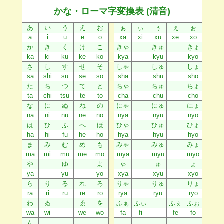
かな・ローマ字変換表 (清音)
あ
い
う
え
お
ぁ
ぃ
ぅ
ぇ
ぉ
a
i
u
e
o
xa
xi
xu
xe
xo
か
き
く
け
こ
きゃ
きゅ
きょ
ka
ki
ku
ke
ko
kya
kyu
kyo
さ
し
す
せ
そ
しゃ
しゅ
しょ
sa
shi
su
se
so
sha
shu
sho
た
ち
つ
て
と
ちゃ
ちゅ
ちょ
ta
chi
tsu
te
to
cha
chu
cho
な
に
ぬ
ね
の
にゃ
にゅ
にょ
na
ni
nu
ne
no
nya
nyu
nyo
は
ひ
ふ
へ
ほ
ひゃ
ひゅ
ひょ
ha
hi
fu
he
ho
hya
hyu
hyo
ま
み
む
め
も
みゃ
みゅ
みょ
ma
mi
mu
me
mo
mya
myu
myo
や
ゆ
よ
ゃ
ゅ
ょ
ya
yu
yo
xya
xyu
xyo
ら
り
る
れ
ろ
りゃ
りゅ
りょ
ra
ri
ru
re
ro
rya
ryu
ryo
わ
ゐ
ゑ
を
ふぁ
ふぃ
ふぇ
ふぉ
wa
wi
we
wo
fa
fi
fe
fo
ん