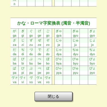
n
かな・ローマ字変換表 (濁音・半濁音)
が
ぎ
ぐ
げ
ご
ぎゃ
ぎゅ
ぎょ
ga
gi
gu
ge
go
gya
gyu
gyo
ざ
じ
ず
ぜ
ぞ
じゃ
じゅ
じょ
za
zi
zu
ze
zo
ja
ju
jo
だ
ぢ
づ
で
ど
じゃ
ぢゅ
ぢょ
da
di
du
de
do
dya
dyu
dyo
ば
び
ぶ
べ
ぼ
びゃ
びゅ
びょ
ba
bi
bu
be
bo
bya
byu
byo
ぱ
ぴ
ぷ
ぺ
ぽ
ぴゃ
ぴゅ
ぴょ
pa
pi
pu
pe
po
pya
pyu
pyo
ヴァ
ヴィ
ヴ
ヴェ
ヴォ
va
vi
vu
ve
vo
閉じる