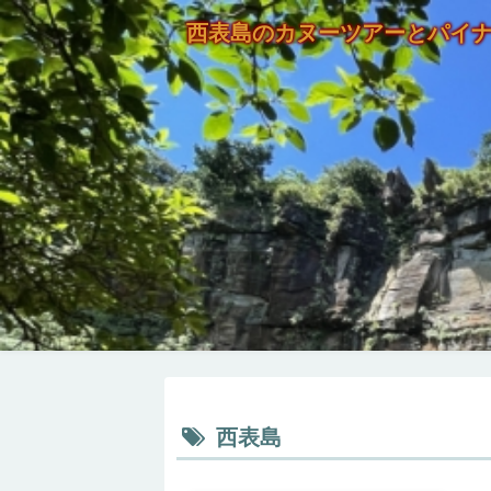
西表島のカヌーツアーとパイ
西表島