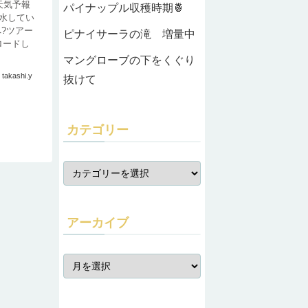
天気予報
パイナップル収穫時期🍍
水してい
?ツアー
ピナイサーラの滝 増量中
ロードし
マングローブの下をくぐり
takashi.y
抜けて
カテゴリー
アーカイブ