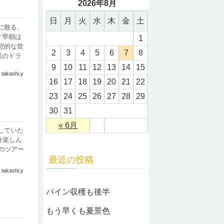
2026年8月
日
月
火
水
木
金
土
に散る、
す早朝は
1
想的な世
2
3
4
5
6
7
8
然のドラ
9
10
11
12
13
14
15
takashi.y
16
17
18
19
20
21
22
23
24
25
26
27
28
29
30
31
« 6月
していた
分楽しん
のツアー
最近の投稿
takashi.y
パイン収穫も後半
もう早くも夏景色