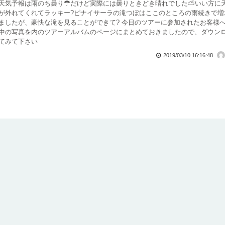
天気予報は雨のち曇り☂だけど実際には曇りときどき晴れでした⛅いい方に
が外れてくれてラッキー?ピナイサーラの滝つぼはここのところの雨続きで増
ましたが、豪快な滝を見ることができて? 今日のツアーに参加されたお客様へ
中の写真を内のツアーアルバムのページにまとめておきましたので、ダウン
てみて下さい
2019/03/10 16:16:48