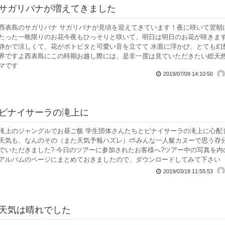
サガリバナが増えてきました
西表島のサガリバナ サガリバナが見頃を迎えてきています！夜に咲いて翌朝
たった一晩限りのお花今夜もひっそりと咲いて、明日は明日のお花が咲きま
静かで涼しくて、花がポトピタと可愛い音を立てて 水面に浮かび、とても幻
界ですよ西表島にこの時期お越し際には、是非一度は見ていただきたい総天
マです
2019/07/09 14:10:50
ピナイサーラの滝上に
滝上のジャングルでお昼ご飯 学生団体さんたちとピナイサーラの滝上に心配
天気も、なんのその（また天気予報ハズレ）⛅みんな一人艇カヌーで思う存
でいただきました? 今日のツアーに参加されたお客様へ?ツアー中の写真を内
アルバムのページにまとめておきましたので、ダウンロードしてみて下さい
2019/03/18 11:55:53
天気は晴れでした